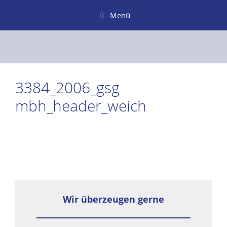
Zum
Menü
Inhalt
springen
3384_2006_gsg
mbh_header_weich
Wir überzeugen gerne